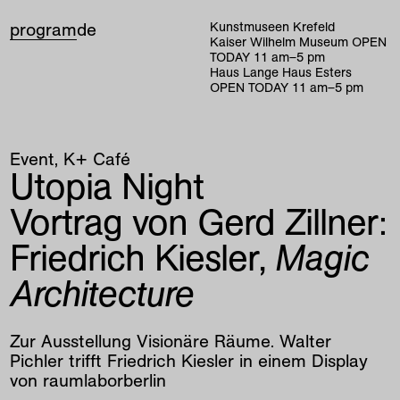
program
de
Kunstmuseen Krefeld
Kaiser Wilhelm Museum
OPEN
TODAY
11
am
–
5
pm
Haus Lange Haus Esters
OPEN TODAY
11
am
–
5
pm
Event
K+ Café
Utopia Night
Vortrag von Gerd Zillner:
Friedrich Kiesler,
Magic
Architecture
Zur Ausstellung Visionäre Räume. Walter
Pichler trifft Friedrich Kiesler in einem Display
von raumlaborberlin