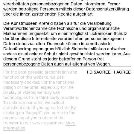
verarbeiteten personenbezogenen Daten informieren. Ferner
werden betroffene Personen mittels dieser Datenschutzerklärung
über die ihnen zustehenden Rechte aufgeklärt.
Die Kunstmuseen Krefeld haben als für die Verarbeitung
Verantwortlicher zahlreiche technische und organisatorische
Maßnahmen umgesetzt, um einen möglichst lückenlosen Schutz
der über diese Internetseite verarbeiteten personenbezogenen
Daten sicherzustellen. Dennoch können internetbasierte
Datenübertragungen grundsätzlich Sicherheitslücken aufweisen,
sodass ein absoluter Schutz nicht gewährleistet werden kann. Aus
diesem Grund steht es jeder betroffenen Person frei,
personenbezogene Daten auch auf alternativen Wegen,
beispielsweise telefonisch, an die Kunstmuseen Krefeld zu
For the best possible presentation and
I DISAGREE
I AGREE
übermitteln.
function of this website, we use
necessary cookies. For the functional
Begriffsbestimmungen Die Datenschutzerklärung der
design of the offer, especially for the
Kunstmuseen Krefeld beruht auf den Begrifflichkeiten, die
display of videos, we may use
durch den Europäischen Richtlinien- und Verordnungsgeber
technologies from third-party providers.
beim Erlass der Datenschutz-Grundverordnung (DS-GVO)
To optimize our offer, we collect
verwendet wurden. Diese Datenschutzerklärung soll sowohl
statistical data if you agree to this. By
für die Öffentlichkeit als auch für die Kunden und
clicking on “Accept”, you agree to the
Geschäftspartner einfach lesbar und verständlich sein. Um
processing of your data and the
dies zu gewährleisten, werden vorab die verwendeten
transfer to our service partners.
More
Begrifflichkeiten erläutert. Es werden in dieser
information
Datenschutzerklärung unter anderem die folgenden