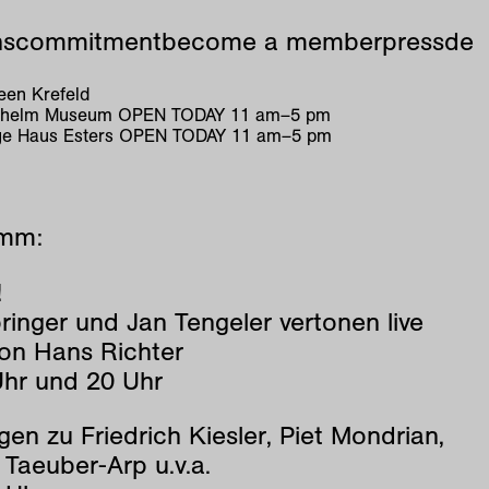
ns
commitment
become a member
press
de
en Krefeld
ilhelm Museum
OPEN TODAY
11
am
–
5
pm
e Haus Esters
OPEN TODAY
11
am
–
5
pm
amm:
!
ringer und Jan Tengeler vertonen live
von Hans Richter
Uhr und 20 Uhr
en zu Friedrich Kiesler, Piet Mondrian,
Taeuber-Arp u.v.a.