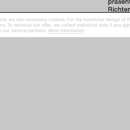
präsen
Richter
Modern
ite, we use necessary cookies. For the functional design of the
Graphi
. To optimize our offer, we collect statistical data if you agre
o our service partners.
More information
zum ex
einem 
Bewegu
werde
(Gitarr
Tengel
live ver
Rolf Sp
über 2
Kontex
Tengele
Jazz-I