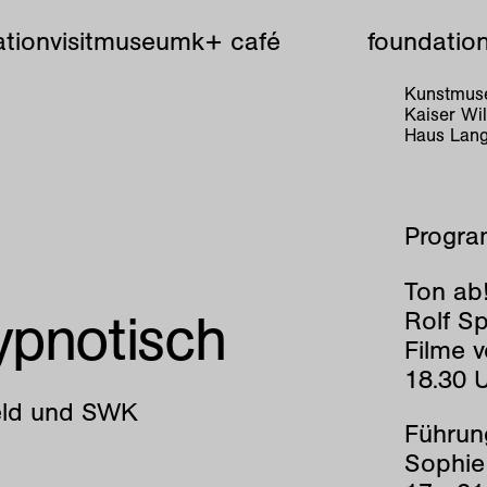
tion
visit
museum
k+ café
foundatio
Kunstmuse
Kaiser W
Haus Lang
Progr
Ton ab
ypnotisch
Rolf Sp
Filme 
18.30 
feld und SWK
Führung
Sophie 