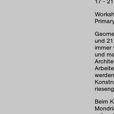
17 - 21
Works
Primar
Geometr
und 21
immer w
und mal
Archit
Arbeit
werden,
Konstr
rieseng
Beim K
Mondri