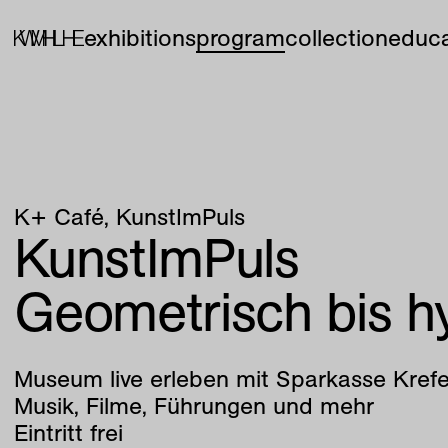
exhibitions
program
collection
educa
K+ Café
KunstImPuls
KunstImPuls
Geometrisch bis h
Museum live erleben mit Sparkasse Kre
Musik, Filme, Führungen und mehr
Eintritt frei