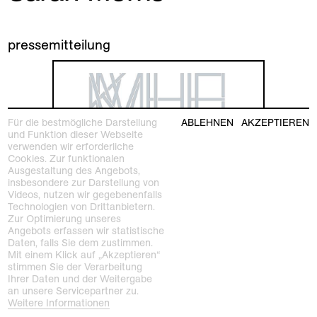
pressemitteilung
Für die bestmögliche Darstellung
ABLEHNEN
AKZEPTIEREN
und Funktion dieser Webseite
verwenden wir erforderliche
Cookies. Zur funktionalen
Ausgestaltung des Angebots,
insbesondere zur Darstellung von
Videos, nutzen wir gegebenenfalls
Technologien von Drittanbietern.
Zur Optimierung unseres
Angebots erfassen wir statistische
Daten, falls Sie dem zustimmen.
Mit einem Klick auf „Akzeptieren“
stimmen Sie der Verarbeitung
Ihrer Daten und der Weitergabe
an unsere Servicepartner zu.
Weitere Informationen