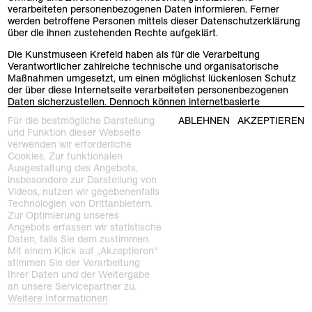
verarbeiteten personenbezogenen Daten informieren. Ferner
werden betroffene Personen mittels dieser Datenschutzerklärung
über die ihnen zustehenden Rechte aufgeklärt.
Die Kunstmuseen Krefeld haben als für die Verarbeitung
Verantwortlicher zahlreiche technische und organisatorische
Maßnahmen umgesetzt, um einen möglichst lückenlosen Schutz
der über diese Internetseite verarbeiteten personenbezogenen
Daten sicherzustellen. Dennoch können internetbasierte
Datenübertragungen grundsätzlich Sicherheitslücken aufweisen,
Für die bestmögliche Darstellung
ABLEHNEN
AKZEPTIEREN
sodass ein absoluter Schutz nicht gewährleistet werden kann. Aus
und Funktion dieser Webseite
diesem Grund steht es jeder betroffenen Person frei,
verwenden wir erforderliche
personenbezogene Daten auch auf alternativen Wegen,
Cookies. Zur funktionalen
beispielsweise telefonisch, an die Kunstmuseen Krefeld zu
Ausgestaltung des Angebots,
übermitteln.
insbesondere zur Darstellung von
Videos, nutzen wir gegebenenfalls
Begriffsbestimmungen Die Datenschutzerklärung der
Technologien von Drittanbietern.
Kunstmuseen Krefeld beruht auf den Begrifflichkeiten, die
Zur Optimierung unseres
durch den Europäischen Richtlinien- und Verordnungsgeber
Angebots erfassen wir statistische
beim Erlass der Datenschutz-Grundverordnung (DS-GVO)
Daten, falls Sie dem zustimmen.
verwendet wurden. Diese Datenschutzerklärung soll sowohl
Mit einem Klick auf „Akzeptieren“
für die Öffentlichkeit als auch für die Kunden und
stimmen Sie der Verarbeitung
Geschäftspartner einfach lesbar und verständlich sein. Um
Ihrer Daten und der Weitergabe
dies zu gewährleisten, werden vorab die verwendeten
an unsere Servicepartner zu.
Begrifflichkeiten erläutert. Es werden in dieser
Weitere Informationen
Datenschutzerklärung unter anderem die folgenden