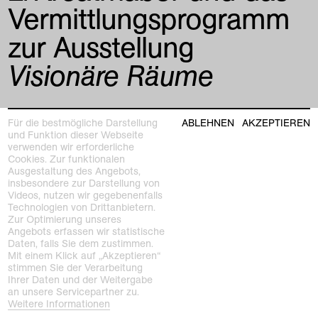
Vermittlungsprogramm
zur Ausstellung
Visionäre Räume
Für die bestmögliche Darstellung
ABLEHNEN
AKZEPTIEREN
pressemitteilung
und Funktion dieser Webseite
verwenden wir erforderliche
Cookies. Zur funktionalen
Ausgestaltung des Angebots,
insbesondere zur Darstellung von
Videos, nutzen wir gegebenenfalls
Technologien von Drittanbietern.
Zur Optimierung unseres
Angebots erfassen wir statistische
Daten, falls Sie dem zustimmen.
Mit einem Klick auf „Akzeptieren“
stimmen Sie der Verarbeitung
Ihrer Daten und der Weitergabe
an unsere Servicepartner zu.
Weitere Informationen