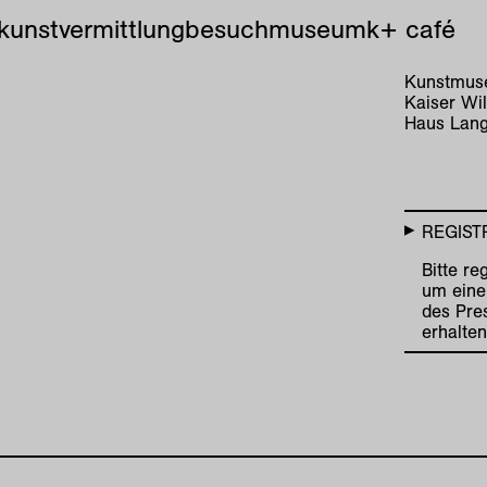
kunstvermittlung
besuch
museum
k+ café
Kunstmuse
Kaiser Wi
Haus Lang
REGIST
Bitte re
um eine
des Pre
erhalten