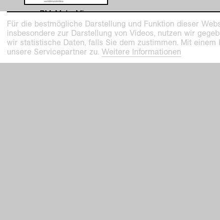
PM_Mehr Mies
Architekturwochen_Kunstmuseen
Für die bestmögliche Darstellung und Funktion dieser Webs
Krefeld.pdf
insbesondere zur Darstellung von Videos, nutzen wir gegeb
wir statistische Daten, falls Sie dem zustimmen. Mit einem
unsere Servicepartner zu.
Weitere Informationen
siehe auch