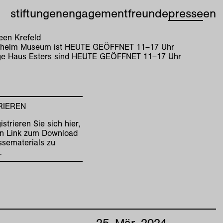
stiftungen
engagement
freunde
presse
en
en Krefeld
lhelm Museum ist
HEUTE GEÖFFNET
11
–
17
Uhr
e Haus Esters sind
HEUTE GEÖFFNET
11
–
17
Uhr
RIEREN
gistrieren Sie sich hier,
n Link zum Download
ssematerials zu
.
25
.
Mär
.
2024