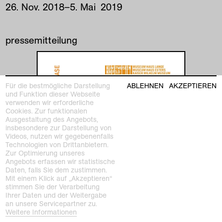
26
.
Nov
.
2018
–
5
.
Mai
2019
pressemitteilung
Für die bestmögliche Darstellung
ABLEHNEN
AKZEPTIEREN
und Funktion dieser Webseite
verwenden wir erforderliche
Cookies. Zur funktionalen
Ausgestaltung des Angebots,
insbesondere zur Darstellung von
Videos, nutzen wir gegebenenfalls
Technologien von Drittanbietern.
Zur Optimierung unseres
Angebots erfassen wir statistische
Daten, falls Sie dem zustimmen.
Mit einem Klick auf „Akzeptieren“
stimmen Sie der Verarbeitung
Ihrer Daten und der Weitergabe
an unsere Servicepartner zu.
Weitere Informationen