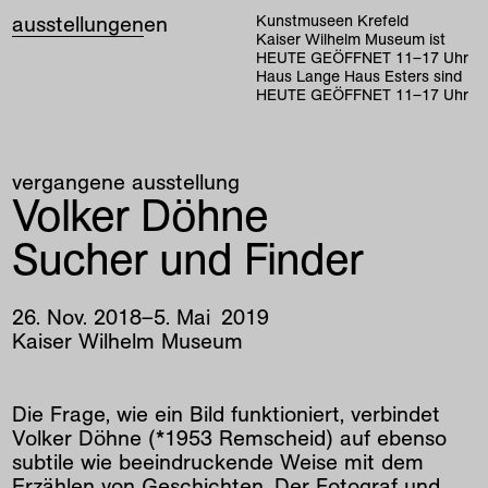
ausstellungen
en
Kunstmuseen Krefeld
Kaiser Wilhelm Museum ist
HEUTE GEÖFFNET
11
–
17
Uhr
Haus Lange Haus Esters sind
HEUTE GEÖFFNET
11
–
17
Uhr
vergangene ausstellung
Volker Döhne
Sucher und Finder
26
.
Nov
.
2018
–
5
.
Mai
2019
Kaiser Wilhelm Museum
Die Frage, wie ein Bild funktioniert, verbindet
Volker Döhne (*1953 Remscheid) auf ebenso
subtile wie beeindruckende Weise mit dem
Erzählen von Geschichten. Der Fotograf und