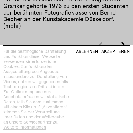
Grafiker gehörte 1976 zu den ersten Studenten
der berühmten Fotografieklasse von Bernd
Becher an der Kunstakademie Düsseldorf.
mehr
Für die bestmögliche Darstellung
ABLEHNEN
AKZEPTIEREN
und Funktion dieser Webseite
verwenden wir erforderliche
Cookies. Zur funktionalen
Ausgestaltung des Angebots,
insbesondere zur Darstellung von
Videos, nutzen wir gegebenenfalls
Technologien von Drittanbietern.
Zur Optimierung unseres
Angebots erfassen wir statistische
Daten, falls Sie dem zustimmen.
Mit einem Klick auf „Akzeptieren“
stimmen Sie der Verarbeitung
Ihrer Daten und der Weitergabe
an unsere Servicepartner zu.
Weitere Informationen