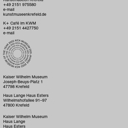
+49 2151 975580
e-mail
kunstmuseenkrefeld.de
K+ Café im KWM
+49 2151 4427750
e-mail
home
ausstellungen
programm
Kaiser Wilhelm Museum
sammlung
Joseph-Beuys-Platz 1
47798 Krefeld
kunstvermittlung
Haus Lange Haus Esters
Wilhelmshofallee 91–97
besuch
47800 Krefeld
museum
Kaiser Wilhelm Museum
Haus Lange
Haus Esters