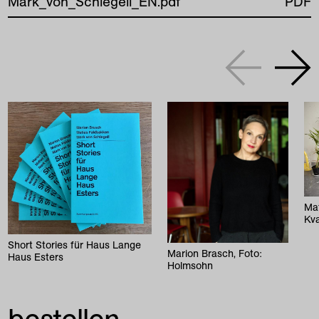
Mark_von_Schlegell_EN.pdf
PDF
Mat
Kv
Short Stories für Haus Lange
Marion Brasch, Foto:
Haus Esters
Holmsohn