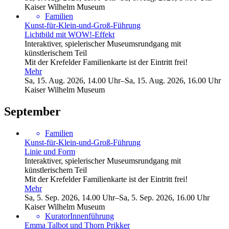
Kaiser Wilhelm Museum
Familien
Kunst-für-Klein-und-Groß-Führung
Lichtbild mit WOW!-Effekt
Interaktiver, spielerischer Museumsrundgang mit
künstlerischem Teil
Mit der Krefelder Familienkarte ist der Eintritt frei!
Mehr
Sa
,
15
.
Aug
.
2026
,
14
.
00
Uhr
–
Sa
,
15
.
Aug
.
2026
,
16
.
00
Uhr
Kaiser Wilhelm Museum
September
Familien
Kunst-für-Klein-und-Groß-Führung
Linie und Form
Interaktiver, spielerischer Museumsrundgang mit
künstlerischem Teil
Mit der Krefelder Familienkarte ist der Eintritt frei!
Mehr
Sa
,
5
.
Sep
.
2026
,
14
.
00
Uhr
–
Sa
,
5
.
Sep
.
2026
,
16
.
00
Uhr
Kaiser Wilhelm Museum
KuratorInnenführung
Emma Talbot und Thorn Prikker