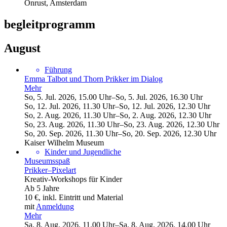
Onrust, Amsterdam
begleitprogramm
August
Führung
Emma Talbot und Thorn Prikker im Dialog
Mehr
So
,
5
.
Jul
.
2026
,
15
.
00
Uhr
–
So
,
5
.
Jul
.
2026
,
16
.
30
Uhr
So
,
12
.
Jul
.
2026
,
11
.
30
Uhr
–
So
,
12
.
Jul
.
2026
,
12
.
30
Uhr
So
,
2
.
Aug
.
2026
,
11
.
30
Uhr
–
So
,
2
.
Aug
.
2026
,
12
.
30
Uhr
So
,
23
.
Aug
.
2026
,
11
.
30
Uhr
–
So
,
23
.
Aug
.
2026
,
12
.
30
Uhr
So
,
20
.
Sep
.
2026
,
11
.
30
Uhr
–
So
,
20
.
Sep
.
2026
,
12
.
30
Uhr
Kaiser Wilhelm Museum
Kinder und Jugendliche
Museumsspaß
Prikker–Pixelart
Kreativ-Workshops für Kinder
Ab 5 Jahre
10 €, inkl. Eintritt und Material
mit
Anmeldung
Mehr
Sa
,
8
.
Aug
.
2026
,
11
.
00
Uhr
–
Sa
,
8
.
Aug
.
2026
,
14
.
00
Uhr