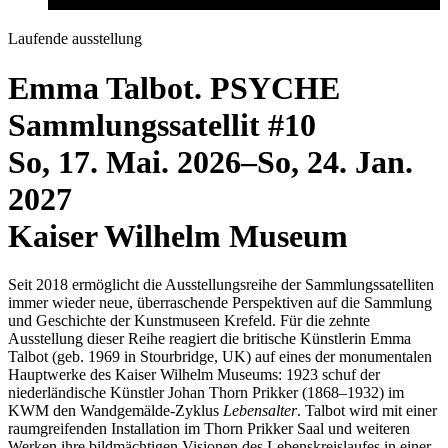
Laufende ausstellung
Emma Talbot. PSYCHE
Sammlungssatellit #10
So
,
17
.
Mai
.
2026
–
So
,
24
.
Jan
.
2027
Kaiser Wilhelm Museum
Seit 2018 ermöglicht die Ausstellungsreihe der Sammlungssatelliten
immer wieder neue, überraschende Perspektiven auf die Sammlung
und Geschichte der Kunstmuseen Krefeld. Für die zehnte
Ausstellung dieser Reihe reagiert die britische Künstlerin Emma
Talbot (geb. 1969 in Stourbridge, UK) auf eines der monumentalen
Hauptwerke des Kaiser Wilhelm Museums: 1923 schuf der
niederländische Künstler Johan Thorn Prikker (1868–1932) im
KWM den Wandgemälde-Zyklus
Lebensalter
. Talbot wird mit einer
raumgreifenden Installation im Thorn Prikker Saal und weiteren
Werken ihre bildmächtigen Visionen des Lebenskreislaufes in einer