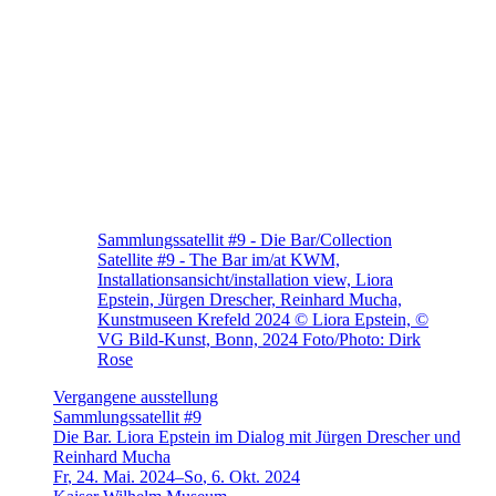
Sammlungssatellit #9 - Die Bar/Collection
Satellite #9 - The Bar im/at KWM,
Installationsansicht/installation view, Liora
Epstein, Jürgen Drescher, Reinhard Mucha,
Kunstmuseen Krefeld 2024 © Liora Epstein, ©
VG Bild-Kunst, Bonn, 2024 Foto/Photo: Dirk
Rose
Vergangene ausstellung
Sammlungssatellit #9
Die Bar. Liora Epstein im Dialog mit Jürgen Drescher und
Reinhard Mucha
Fr
,
24
.
Mai
.
2024
–
So
,
6
.
Okt
.
2024