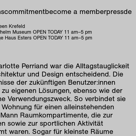
ns
commitment
become a member
press
de
en Krefeld
ilhelm Museum
OPEN TODAY
11
am
–
5
pm
e Haus Esters
OPEN TODAY
11
am
–
5
pm
rlotte Perriand war die Alltagstauglickeit
chitektur und Design entscheidend. Die
isse der zukünftigen Benutzer:innen
n zu eigenen Lösungen, ebenso wie der
iche Verwendungszweck. So verbindet sie
r Wohnung für einen alleinstehenden
 Mann Raumkompartimente, die zur
en sowie zur sportlichen Aktivität
mt waren. Sogar für kleinste Räume