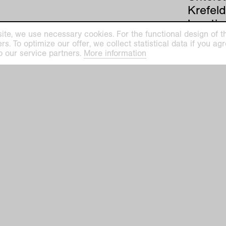
Krefel
kreati
ite, we use necessary cookies. For the functional design of the
das alle
. To optimize our offer, we collect statistical data if you agre
o our service partners.
More information
prev
|
nex