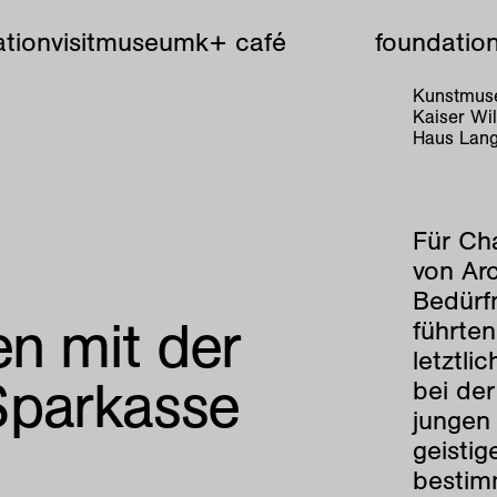
tion
visit
museum
k+ café
foundatio
Kunstmuse
Kaiser W
Haus Lang
Für Cha
von Ar
Bedürfn
n mit der
führte
letztl
parkasse
bei de
jungen
geistig
bestim