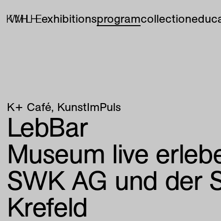
exhibitions
program
collection
educa
K+ Café
KunstImPuls
LebBar
Museum live erlebe
SWK AG und der S
Krefeld