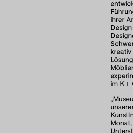
entwick
Führun
ihrer A
Design
Design
Schwer
kreati
Lösung
Möblie
experim
im K+ 
„Museum
unserer
KunstI
Monat,
Unters