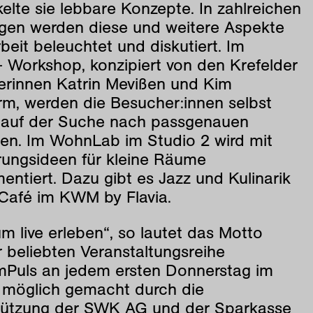
elte sie lebbare Konzepte. In zahlreichen
gen werden diese und weitere Aspekte
rbeit beleuchtet und diskutiert. Im
- Workshop, konzipiert von den Krefelder
erinnen Katrin Mevißen und Kim
m, werden die Besucher:innen selbst
v auf der Suche nach passgenauen
en. Im WohnLab im Studio 2 wird mit
rungsideen für kleine Räume
entiert. Dazu gibt es Jazz und Kulinarik
Café im KWM by Flavia.
 live erleben“, so lautet das Motto
 beliebten Veranstaltungsreihe
mPuls an jedem ersten Donnerstag im
 möglich gemacht durch die
tützung der SWK AG und der Sparkasse