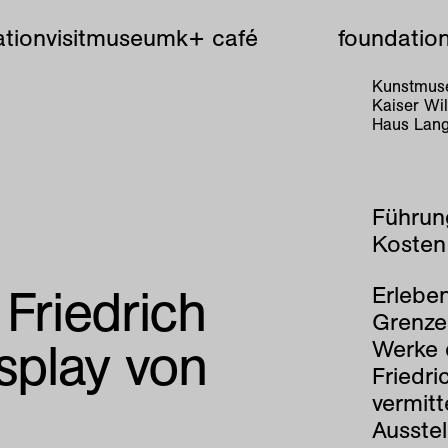
tion
visit
museum
k+ café
foundatio
Kunstmuse
Kaiser W
Haus Lang
Führun
Kosten:
 Friedrich
Erleben
Grenze 
isplay von
Werke d
Friedri
vermit
Ausstel