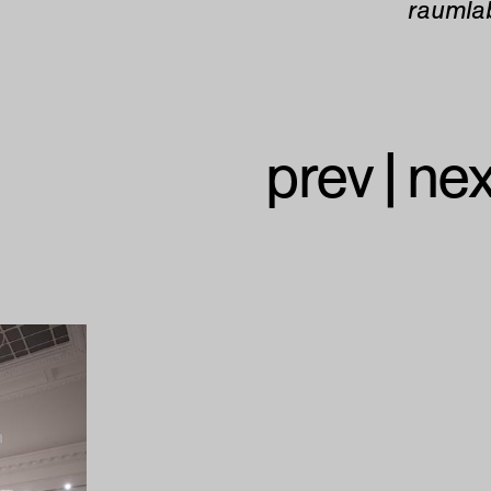
raumla
prev
|
nex