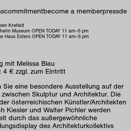
ns
commitment
become a member
press
de
en Krefeld
ilhelm Museum
OPEN TODAY
11
am
–
5
pm
e Haus Esters
OPEN TODAY
11
am
–
5
pm
g mit Melissa Blau
 4 € zzgl. zum Eintritt
 Sie eine besondere Ausstellung auf der
zwischen Skulptur und Architektur. Die
er österreichischen Künstler/Architekten
ch Kiesler und Walter Pichler werden
telt durch das außergewöhnliche
lungsdisplay des Architekturkollektivs