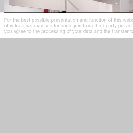
For the best possible presentation and function of this webs
of videos, we may use technologies from third-party providers
you agree to the processing of your data and the transfer t
past exhibition
Visionary Spaces.
Walter Pichler Meets Frederick Kiesler in
Display by raumlaborberlin
Nov
22
,
2024
–
Mar
30
,
2025
Kaiser Wilhelm Museum