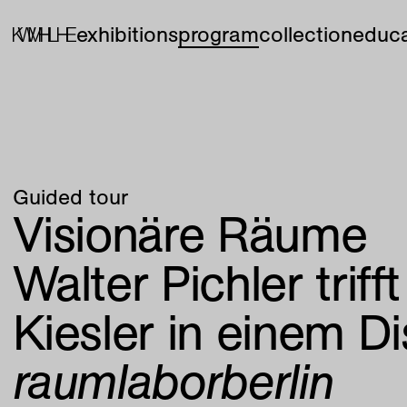
exhibitions
program
collection
educa
Guided tour
Visionäre Räume
Walter Pichler trifft
Kiesler in einem D
raumlaborberlin