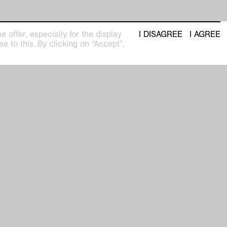
 offer, especially for the display
I DISAGREE
I AGREE
e to this. By clicking on “Accept”,