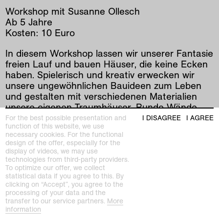
Workshop mit Susanne Ollesch
Ab 5 Jahre
Kosten: 10 Euro
In diesem Workshop lassen wir unserer Fantasie
freien Lauf und bauen Häuser, die keine Ecken
haben. Spielerisch und kreativ erwecken wir
unsere ungewöhnlichen Bauideen zum Leben
und gestalten mit verschiedenen Materialien
unsere eigenen Traumhäuser. Runde Wände,
Dächer oder ganz neue Ideen — hier ist alles
For the best possible presentation and
I DISAGREE
I AGREE
function of this website, we use
möglich! Mit viel Spaß und Fantasie entdecken
necessary cookies. For the functional
wir gemeinsam die Welt der Architektur.
design of the offer, especially for the
display of videos, we may use
technologies from third-party providers.
To optimize our offer, we collect
prev
|
next
statistical data if you agree to this. By
clicking on “Accept”, you agree to the
processing of your data and the
transfer to our service partners.
More
information
related past exhibition