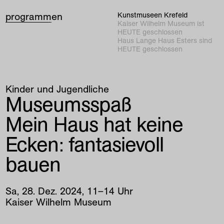
programm
en
Kunstmuseen Krefeld
Kaiser Wilhelm Museum ist
HEUTE geschlossen
Haus Lange Haus Esters sind
HEUTE geschlossen
Kinder und Jugendliche
Museumsspaß
Mein Haus hat keine
Ecken: fantasievoll
bauen
Sa
,
28
.
Dez
.
2024
,
11
–
14
Uhr
Kaiser Wilhelm Museum