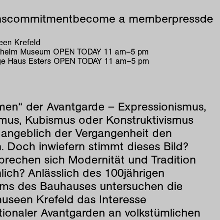
ns
commitment
become a member
press
de
en Krefeld
ilhelm Museum
OPEN TODAY
11
am
–
5
pm
e Haus Esters
OPEN TODAY
11
am
–
5
pm
smen“ der Avantgarde – Expressionismus,
smus, Kubismus oder Konstruktivismus
 angeblich der Vergangenheit den
. Doch inwiefern stimmt dieses Bild?
prechen sich Modernität und Tradition
lich? Anlässlich des 100jährigen
ums des Bauhauses untersuchen die
useen Krefeld das Interesse
tionaler Avantgarden an volkstümlichen