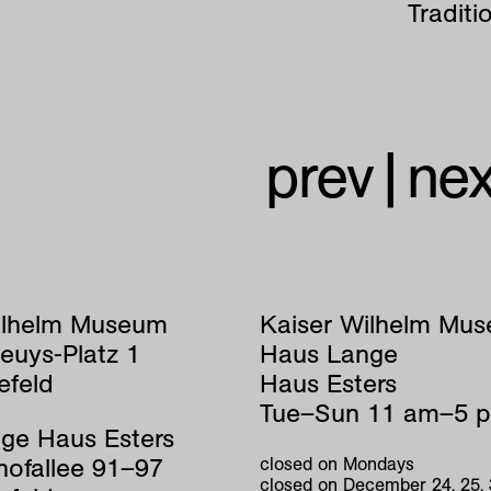
Tradit
prev
|
nex
ilhelm Museum
Kaiser Wilhelm Mu
euys-Platz 1
Haus Lange
efeld
Haus Esters
Tue–Sun 11 am–5 
ge Haus Esters
hofallee 91–97
closed on Mondays
closed on December 24, 25,