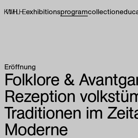
exhibitions
program
collection
educa
Eröffnung
Folklore & Avantga
Rezeption volkstüm
Traditionen im Zeit
Moderne