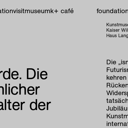
tion
visit
museum
k+ café
foundatio
Kunstmuse
Kaiser W
Haus Lang
Die „i
rde. Die
Futuri
kehren
licher
Rücken
Widers
alter der
tatsäch
Jubilä
Kunstm
interna