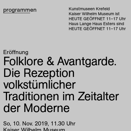
programm
en
Kunstmuseen Krefeld
Kaiser Wilhelm Museum ist
HEUTE GEÖFFNET
11
–
17
Uhr
Haus Lange Haus Esters sind
HEUTE GEÖFFNET
11
–
17
Uhr
Eröffnung
Folklore & Avantgarde.
Die Rezeption
volkstümlicher
Traditionen im Zeitalter
der Moderne
So
,
10
.
Nov
.
2019
,
11
.
30
Uhr
Kaiser Wilhelm Museum