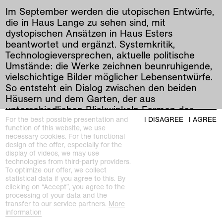
Im September werden die utopischen Entwürfe,
die in Haus Lange zu sehen sind, mit
dystopischen Ansätzen in Haus Esters
beantwortet und ergänzt. Systemkritik,
Technologieversprechen, aktuelle politische
Umstände: die Werke zeichnen beunruhigende,
vielschichtige Bilder möglicher Lebensentwürfe.
So entsteht ein Dialog zwischen den beiden
Häusern und dem Garten, der aus
unterschiedlichen Blickwinkeln Formen des
zukünftigen Wohnens thematisiert.
For the best possible presentation and
I DISAGREE
I AGREE
function of this website, we use
necessary cookies. For the functional
design of the offer, especially for the
prev
|
next
display of videos, we may use
technologies from third-party providers.
To optimize our offer, we collect
statistical data if you agree to this. By
clicking on “Accept”, you agree to the
related past exhibition
processing of your data and the
transfer to our service partners.
More
information