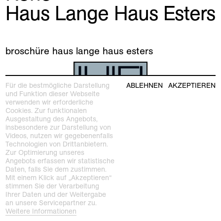
Haus Lange Haus Esters
broschüre haus lange haus esters
Für die bestmögliche Darstellung
ABLEHNEN
AKZEPTIEREN
und Funktion dieser Webseite
verwenden wir erforderliche
Cookies. Zur funktionalen
Ausgestaltung des Angebots,
insbesondere zur Darstellung von
Videos, nutzen wir gegebenenfalls
Technologien von Drittanbietern.
Zur Optimierung unseres
Angebots erfassen wir statistische
Daten, falls Sie dem zustimmen.
Mit einem Klick auf „Akzeptieren“
stimmen Sie der Verarbeitung
Ihrer Daten und der Weitergabe
an unsere Servicepartner zu.
Weitere Informationen