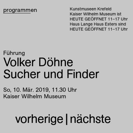
programm
en
Kunstmuseen Krefeld
Kaiser Wilhelm Museum ist
HEUTE GEÖFFNET
11
–
17
Uhr
Haus Lange Haus Esters sind
HEUTE GEÖFFNET
11
–
17
Uhr
Führung
Volker Döhne
Sucher und Finder
So
,
10
.
Mär
.
2019
,
11
.
30
Uhr
Kaiser Wilhelm Museum
vorherige
|
nächste