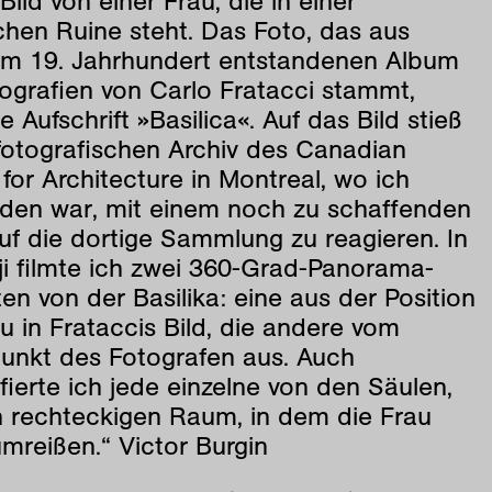
 Bild von einer Frau, die in einer
chen Ruine steht. Das Foto, das aus
im 19. Jahrhundert entstandenen Album
ografien von Carlo Fratacci stammt,
ie Aufschrift »Basilica«. Auf das Bild stieß
 fotografischen Archiv des Canadian
for Architecture in Montreal, wo ich
aden war, mit einem noch zu schaffenden
uf die dortige Sammlung zu reagieren. In
i filmte ich zwei 360-Grad-Panorama-
en von der Basilika: eine aus der Position
u in Frataccis Bild, die andere vom
unkt des Fotografen aus. Auch
fierte ich jede einzelne von den Säulen,
n rechteckigen Raum, in dem die Frau
umreißen.“ Victor Burgin