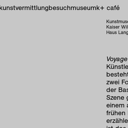
kunstvermittlung
besuch
museum
k+ café
Kunstmuse
Kaiser Wi
Haus Lang
Voyage 
Künstle
besteht
zwei Fo
der Ba
Szene 
einem 
frühen
erzähl