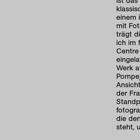
ist das
klassis
einem 
mit Fot
trägt d
ich im
Centre 
eingel
Werk a
Pompej
Ansicht
der Fra
Standp
fotogra
die de
steht, 