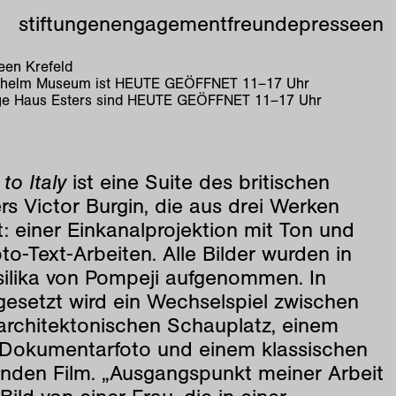
stiftungen
engagement
freunde
presse
en
en Krefeld
lhelm Museum ist
HEUTE GEÖFFNET
11
–
17
Uhr
e Haus Esters sind
HEUTE GEÖFFNET
11
–
17
Uhr
to Italy
ist eine Suite des britischen
rs Victor Burgin, die aus drei Werken
: einer Einkanalprojektion mit Ton und
to-Text-Arbeiten. Alle Bilder wurden in
silika von Pompeji aufgenommen. In
gesetzt wird ein Wechselspiel zwischen
architektonischen Schauplatz, einem
 Dokumentarfoto und einem klassischen
enden Film. „Ausgangspunkt meiner Arbeit