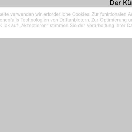
Der Kün
Wegber
eite verwenden wir erforderliche Cookies. Zur funktionalen A
die sei
enenfalls Technologien von Drittanbietern. Zur Optimierung 
Vorran
 Klick auf „Akzeptieren“ stimmen Sie der Verarbeitung Ihrer 
eines K
Voyage 
des La
in der 
erstmal
unters
Künstle
setzen
Bilder
schaffe
eigenes 