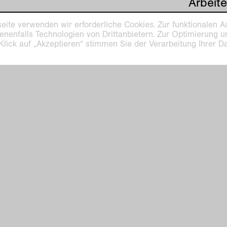
Arbeite
Produkt
eite verwenden wir erforderliche Cookies. Zur funktionalen A
untersu
enenfalls Technologien von Drittanbietern. Zur Optimierung 
Install
 Klick auf „Akzeptieren“ stimmen Sie der Verarbeitung Ihrer 
Ideolo
Archite
der Ve
interna
realisi
Einzel
dem DH
Kurator
Zawad
Ausstel
Publika