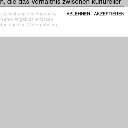
n, die das Verhältnis zwischen kultureller
ion und Machtstrukturen kritisch
usgestaltung des Angebots,
ABLEHNEN
AKZEPTIEREN
chen. In ihren Performances,
unseres Angebots erfassen
ationen und Filmen thematisiert sie
Daten und der Weitergabe an
gien und deren Umsetzung in Kunst und
ktur. Jasmina Cibic hat Slowenien bei
nedig Biennale 2013 repräsentiert und
tional eine Vielzahl an Ausstellungen
ert. 2018 hat die Künstlerin weitere
ausstellungen im BALTIC Gateshead und
C Montreal.
: Katia Baudin, assistiert von Constanze
zky
lungsbegleitend entsteht eine
tion.