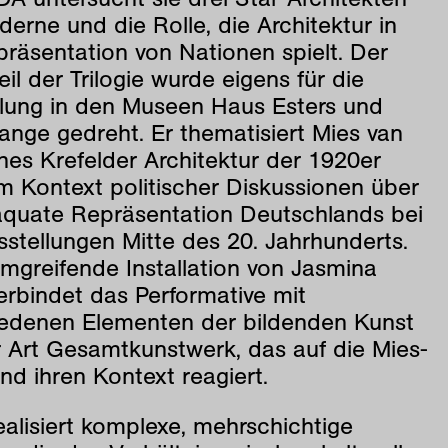
erne und die Rolle, die Architektur in
räsentation von Nationen spielt. Der
Teil der Trilogie wurde eigens für die
llung in den Museen Haus Esters und
ange gedreht. Er thematisiert Mies van
hes Krefelder Architektur der 1920er
m Kontext politischer Diskussionen über
äquate Repräsentation Deutschlands bei
stellungen Mitte des 20. Jahrhunderts.
mgreifende Installation von Jasmina
erbindet das Performative mit
iedenen Elementen der bildenden Kunst
r Art Gesamtkunstwerk, das auf die Mies-
und ihren Kontext reagiert.
ealisiert komplexe, mehrschichtige