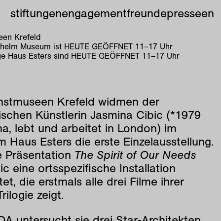
stiftungen
engagement
freunde
presse
en
en Krefeld
lhelm Museum ist
HEUTE GEÖFFNET
11
–
17
Uhr
e Haus Esters sind
HEUTE GEÖFFNET
11
–
17
Uhr
nstmuseen Krefeld widmen der
ischen Künstlerin Jasmina Cibic (*1979
na, lebt und arbeitet in London) im
Haus Esters die erste Einzelausstellung.
e Präsentation
The Spirit of Our Needs
ic eine ortsspezifische Installation
tet, die erstmals alle drei Filme ihrer
ilogie zeigt.
A untersucht sie drei Star-Architekten