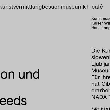
kunstvermittlung
besuch
museum
k+ café
Kunstmuse
Kaiser Wi
Haus Lang
Die Ku
slowen
Ljublja
tion und
Museum 
Für ihr
hat Cib
erarbei
Needs
NADA Tr
Mit NAD