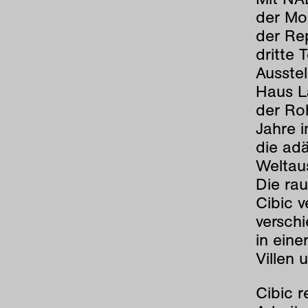
der Mod
der Rep
dritte 
Ausste
Haus L
der Ro
Jahre i
die ad
Weltaus
Die rau
Cibic v
versch
in eine
Villen 
Cibic r