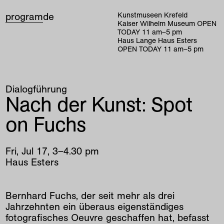
program
de
Kunstmuseen Krefeld
Kaiser Wilhelm Museum
OPEN
TODAY
11
am
–
5
pm
Haus Lange Haus Esters
OPEN TODAY
11
am
–
5
pm
Dialogführung
Nach der Kunst: Spot
on Fuchs
Fri
,
Jul
17
,
3
–
4
.
30
pm
Haus Esters
Bernhard Fuchs, der seit mehr als drei
Jahrzehnten ein überaus eigenständiges
fotografisches Oeuvre geschaffen hat, befasst