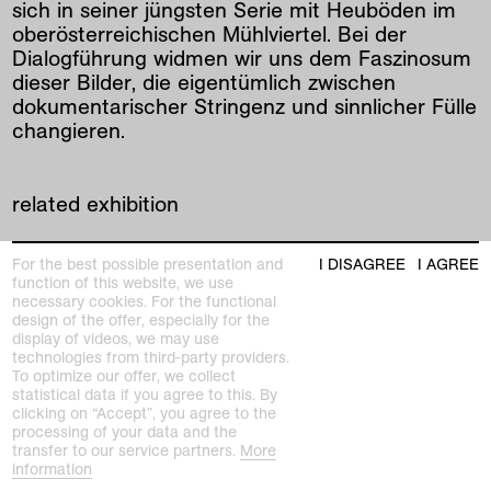
sich in seiner jüngsten Serie mit Heuböden im
oberösterreichischen Mühlviertel. Bei der
Dialogführung widmen wir uns dem Faszinosum
dieser Bilder, die eigentümlich zwischen
dokumentarischer Stringenz und sinnlicher Fülle
changieren.
related exhibition
For the best possible presentation and
I DISAGREE
I AGREE
function of this website, we use
necessary cookies. For the functional
design of the offer, especially for the
display of videos, we may use
technologies from third-party providers.
To optimize our offer, we collect
statistical data if you agree to this. By
clicking on “Accept”, you agree to the
processing of your data and the
transfer to our service partners.
More
information