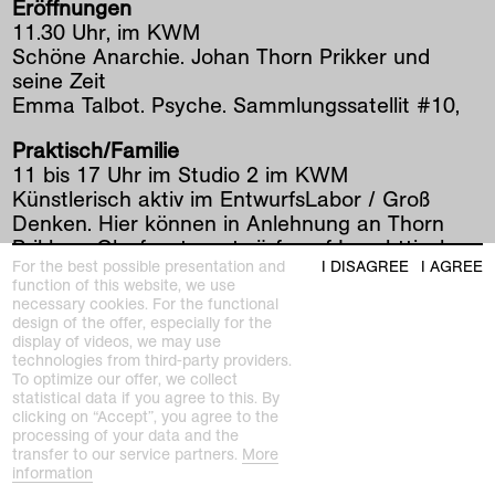
Eröffnungen
11.30 Uhr, im KWM
Schöne Anarchie. Johan Thorn Prikker und
seine Zeit
Emma Talbot. Psyche. Sammlungssatellit #10,
Praktisch/Familie
11 bis 17 Uhr im Studio 2 im KWM
Künstlerisch aktiv im EntwurfsLabor / Groß
Denken. Hier können in Anlehnung an Thorn
Prikkers Glasfensterentwürfe auf Leuchttischen
For the best possible presentation and
I DISAGREE
I AGREE
transparente Bilder entworfen werden. In einem
function of this website, we use
zweiten Schritt können die Entwürfe sofort mit
necessary cookies. For the functional
Projektoren groß in den Raum projiziert werden.
design of the offer, especially for the
display of videos, we may use
technologies from third-party providers.
Führungen
To optimize our offer, we collect
13.30 Uhr: Doppelführungen zu Johan Thorn
statistical data if you agree to this. By
Prikker und Emma Talbot, im KWM mit Thomas
clicking on “Accept”, you agree to the
processing of your data and the
Janzen
transfer to our service partners.
More
15 Uhr: Führung zu Acaya Kerunen im Haus
information
Lange