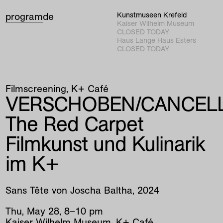
program
de
Kunstmuseen Krefeld
Kaiser Wilhelm Museum
CLOSED TODAY
Haus Lange Haus Esters
CLOSED TODAY
Filmscreening
K+ Café
VERSCHOBEN/CANCELL
The Red Carpet
Filmkunst und Kulinarik
im K+
Sans Tête von Joscha Baltha, 2024
Thu
,
May
28
,
8
–
10
pm
Kaiser Wilhelm Museum, K+ Café