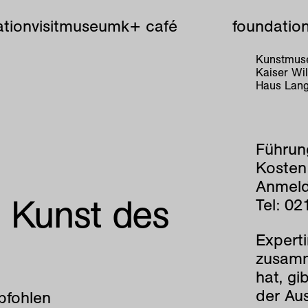
tion
visit
museum
k+ café
foundatio
Kunstmuse
Kaiser W
Haus Lang
Führun
Kosten
Anmeld
ie Kunst des
Tel: 0
Experti
zusamm
hat, gi
der Aus
pfohlen