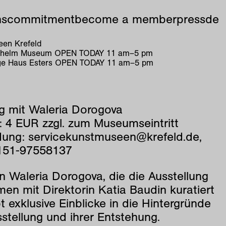
ns
commitment
become a member
press
de
en Krefeld
ilhelm Museum
OPEN TODAY
11
am
–
5
pm
e Haus Esters
OPEN TODAY
11
am
–
5
pm
g mit Waleria Dorogova
: 4 EUR zzgl. zum Museumseintritt
ung: servicekunstmuseen@krefeld.de,
2151-97558137
n Waleria Dorogova, die die Ausstellung
en mit Direktorin Katia Baudin kuratiert
bt exklusive Einblicke in die Hintergründe
stellung und ihrer Entstehung.