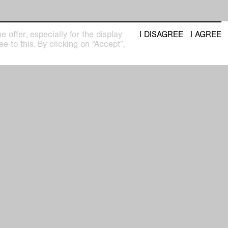
 offer, especially for the display
I DISAGREE
I AGREE
e to this. By clicking on “Accept”,
seum