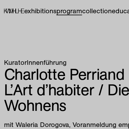
exhibitions
program
collection
educa
KuratorInnenführung
Charlotte Perriand
L’Art d’habiter / D
Wohnens
mit Waleria Dorogova, Voranmeldung em