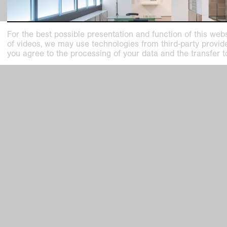
For the best possible presentation and function of this webs
of videos, we may use technologies from third-party providers
you agree to the processing of your data and the transfer t
past exhibition
Charlotte Perriand
L’Art d’habiter / The Art of Dwelling
Nov
2
,
2025
–
Mar
15
,
2026
Kaiser Wilhelm Museum, Haus Esters, Haus Lange
Kunstmuseen Krefeld
Kaiser W