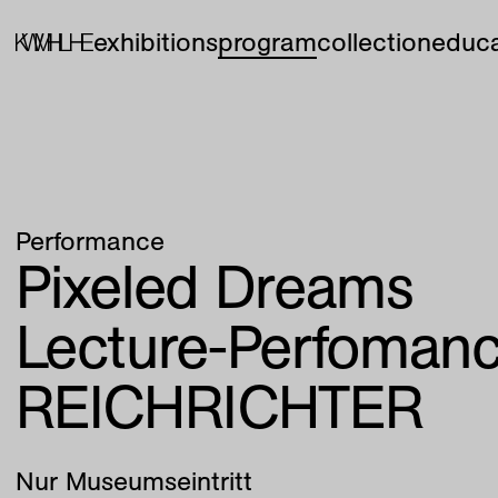
exhibitions
program
collection
educa
Performance
Pixeled Dreams
Lecture-Perfoman
REICHRICHTER
Nur Museumseintritt