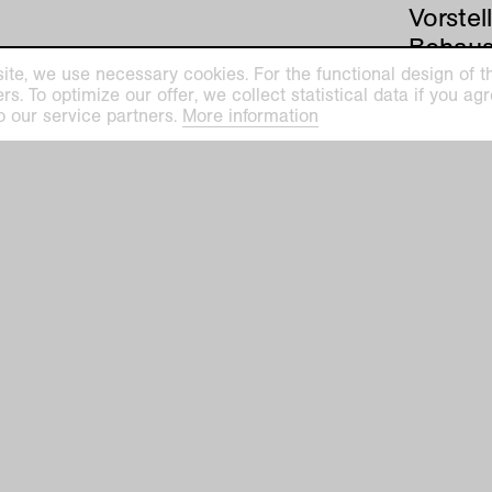
Vorste
Behaus
Wohnen
ite, we use necessary cookies. For the functional design of the
. To optimize our offer, we collect statistical data if you agre
Umherz
o our service partners.
More information
wie das
postkon
Gegenb
herstel
Maßsta
Mit de
versuc
wechse
techni
unserer
bringen