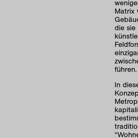
weniger
Matrix
Gebäud
die si
künstle
Feldfo
einziga
zwisch
führen.
In die
Konzep
Metrop
kapital
bestim
traditi
“Wohne