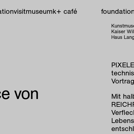
tion
visit
museum
k+ café
foundatio
Kunstmuse
Kaiser W
Haus Lang
PIXELE
technis
Vortra
ce von
Mit ha
REICHR
Verfle
Lebens
entschl