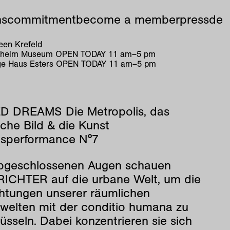
ns
commitment
become a member
press
de
en Krefeld
ilhelm Museum
OPEN TODAY
11
am
–
5
pm
e Haus Esters
OPEN TODAY
11
am
–
5
pm
D DREAMS Die Metropolis, das
che Bild & die Kunst
gsperformance N°7
lbgeschlossenen Augen schauen
ICHTER auf die urbane Welt, um die
chtungen unserer räumlichen
welten mit der conditio humana zu
üsseln. Dabei konzentrieren sie sich