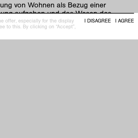
llung von Wohnen als Bezug einer
ung aufgeben und das Wesen des
s in der Migration und dem
 offer, especially for the display
I DISAGREE
I AGREE
e to this. By clicking on “Accept”,
iehen suchen. Aktive Praktiken im Raum,
 tägliche Kehren, gelten den
zeptionellen Künstlern als subtile
ewegungen, weil sie einen Bezug
len, der dem Verhältnis zur Erde als
b dient.
r Lecture-Performance "Pixeled Dreams"
ht REICHRICHTER Überlegungen zur
lseitigen Abhängigkeit des Wohnens vom
schen Bild und den globalen Strömen
 digitalisierten Umwelt zum Ausdruck zu
.