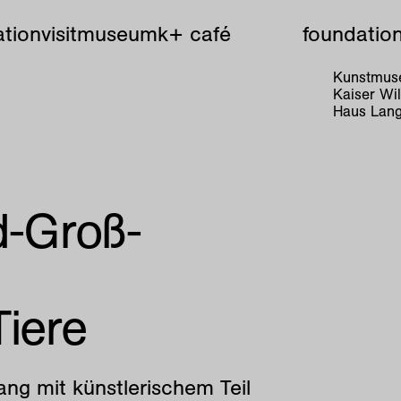
tion
visit
museum
k+ café
foundatio
Kunstmuse
Kaiser W
Haus Lang
d-Groß-
Tiere
ng mit künstlerischem Teil