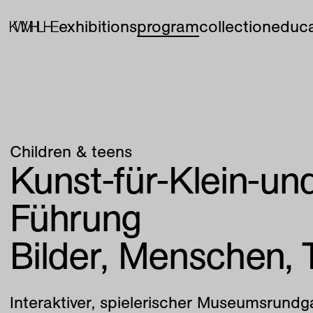
exhibitions
program
collection
educa
Children & teens
Kunst-für-Klein-un
Führung
Bilder, Menschen, 
Interaktiver, spielerischer Museumsrundga