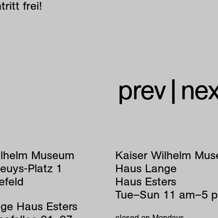
itt frei!
prev
|
nex
ilhelm Museum
Kaiser Wilhelm Mu
euys-Platz 1
Haus Lange
efeld
Haus Esters
Tue–Sun 11 am–5 
ge Haus Esters
closed on Mondays