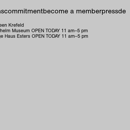
ns
commitment
become a member
press
de
en Krefeld
ilhelm Museum
OPEN TODAY
11
am
–
5
pm
e Haus Esters
OPEN TODAY
11
am
–
5
pm