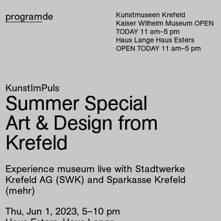
program
de
Kunstmuseen Krefeld
Kaiser Wilhelm Museum
OPEN
TODAY
11
am
–
5
pm
Haus Lange Haus Esters
OPEN TODAY
11
am
–
5
pm
KunstImPuls
Summer Special
Art & Design from
Krefeld
Experience museum live with Stadtwerke
Krefeld AG (SWK) and Sparkasse Krefeld
(mehr)
Thu
,
Jun
1
,
2023
,
5
–
10
pm