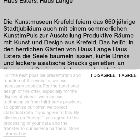
Haus Esters, Haus Lange
Die Kunstmuseen Krefeld feiern das 650-jährige
Stadtjubiläum auch mit einem sommerlichen
KunstImPuls zur Ausstellung Produktive Räume
mit Kunst und Design aus Krefeld. Das heißt: in
den herrlichen Gärten von Haus Lange Haus
Esters die Seele baumeln lassen, kühle Drinks
und leckere asiatische Snacks genießen, an
Kunst- und Designworkshops und zahlreichen
For the best possible presentation and
I DISAGREE
I AGREE
Kurzführungen teilnehmen sowie Kunst-Talks
function of this website, we use
und Musik aus der Seidenstadt lauschen!
necessary cookies. For the functional
design of the offer, especially for the
PROGRAMM
display of videos, we may use
technologies from third-party providers.
To optimize our offer, we collect
17-21 Uhr Ausstellung Produktive Räume Artist
statistical data if you agree to this. By
Talks Kurzführungen Körpererweiterungen:
clicking on “Accept”, you agree to the
„showwalk“ FB Design, Hochschule Niederrhein
processing of your data and the
transfer to our service partners.
More
Design-Workshop mit betont.es
information