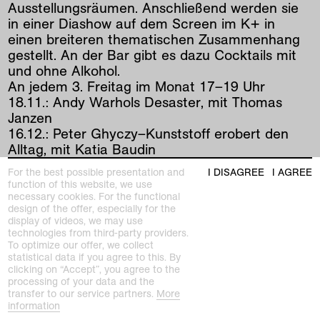
Ausstellungsräumen. Anschließend werden sie
in einer Diashow auf dem Screen im K+ in
einen breiteren thematischen Zusammenhang
gestellt. An der Bar gibt es dazu Cocktails mit
und ohne Alkohol.
An jedem 3. Freitag im Monat 17–19 Uhr
18.11.: Andy Warhols Desaster, mit Thomas
Janzen
16.12.: Peter Ghyczy–Kunststoff erobert den
Alltag, mit Katia Baudin
20.01.: Die Gruppe Zero und das Immaterielle,
For the best possible presentation and
I DISAGREE
I AGREE
mit Amelie Gappa
function of this website, we use
17.02.: Natur und Politik–Systeme in der Kunst
necessary cookies. For the functional
design of the offer, especially for the
von Hans Haacke, mit Juliane Duft
display of videos, we may use
technologies from third-party providers.
To optimize our offer, we collect
prev
|
next
statistical data if you agree to this. By
clicking on “Accept”, you agree to the
processing of your data and the
transfer to our service partners.
More
information