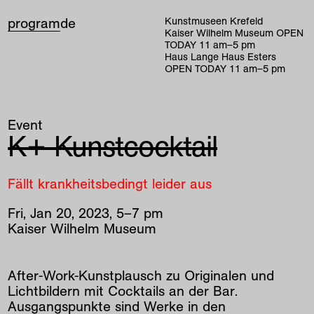
program
de
Kunstmuseen Krefeld
Kaiser Wilhelm Museum
OPEN
TODAY
11
am
–
5
pm
Haus Lange Haus Esters
OPEN TODAY
11
am
–
5
pm
Event
K+ Kunstcocktail
Fällt krankheitsbedingt leider aus
Fri
,
Jan
20
,
2023
,
5
–
7
pm
Kaiser Wilhelm Museum
After-Work-Kunstplausch zu Originalen und
Lichtbildern mit Cocktails an der Bar.
Ausgangspunkte sind Werke in den