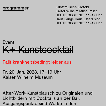
programm
en
Kunstmuseen Krefeld
Kaiser Wilhelm Museum ist
HEUTE GEÖFFNET
11
–
17
Uhr
Haus Lange Haus Esters sind
HEUTE GEÖFFNET
11
–
17
Uhr
Event
K+ Kunstcocktail
Fällt krankheitsbedingt leider aus
Fr
,
20
.
Jan
.
2023
,
17
–
19
Uhr
Kaiser Wilhelm Museum
After-Work-Kunstplausch zu Originalen und
Lichtbildern mit Cocktails an der Bar.
Ausgangspunkte sind Werke in den