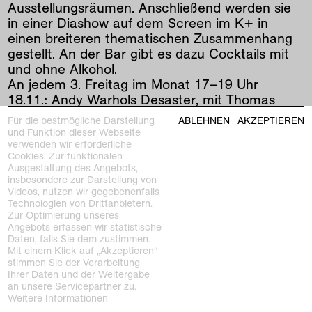
Ausstellungsräumen. Anschließend werden sie
in einer Diashow auf dem Screen im K+ in
einen breiteren thematischen Zusammenhang
gestellt. An der Bar gibt es dazu Cocktails mit
und ohne Alkohol.
An jedem 3. Freitag im Monat 17–19 Uhr
18.11.: Andy Warhols Desaster, mit Thomas
Janzen
Für die bestmögliche Darstellung
ABLEHNEN
AKZEPTIEREN
16.12.: Peter Ghyczy–Kunststoff erobert den
und Funktion dieser Webseite
Alltag, mit Katia Baudin
verwenden wir erforderliche
Cookies. Zur funktionalen
20.01.: Die Gruppe Zero und das Immaterielle,
Ausgestaltung des Angebots,
mit Amelie Gappa
insbesondere zur Darstellung von
17.02.: Natur und Politik–Systeme in der Kunst
Videos, nutzen wir gegebenenfalls
Technologien von Drittanbietern.
von Hans Haacke, mit Juliane Duft
Zur Optimierung unseres
Angebots erfassen wir statistische
Daten, falls Sie dem zustimmen.
vorherige
|
nächste
Mit einem Klick auf „Akzeptieren“
stimmen Sie der Verarbeitung
Ihrer Daten und der Weitergabe
an unsere Servicepartner zu.
Weitere Informationen