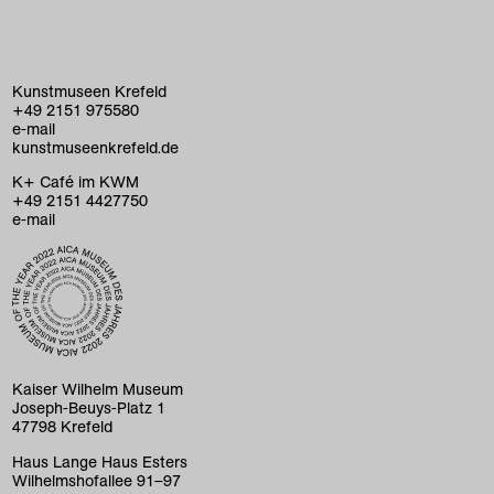
Kunstmuseen Krefeld
+49 2151 975580
e-mail
kunstmuseenkrefeld.de
K+ Café im KWM
+49 2151 4427750
e-mail
home
ausstellungen
programm
Kaiser Wilhelm Museum
Joseph-Beuys-Platz 1
sammlung
47798 Krefeld
kunstvermittlung
Haus Lange Haus Esters
Wilhelmshofallee 91–97