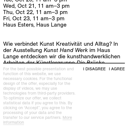
Wed
,
Oct
21
,
11
am
–
3
pm
Thu
,
Oct
22
,
11
am
–
3
pm
Fri
,
Oct
23
,
11
am
–
3
pm
Haus Esters, Haus Lange
Wie verbindet Kunst Kreativität und Alltag? In
der Ausstellung
Kunst Hand Werk
im Haus
Lange entdecken wir die kunsthandwerklichen
Arbeiten der Künstlergruppe
Die Brücke
.
Anschließend gestalten wir eigene Objekte mit
For the best possible presentation and
I DISAGREE
I AGREE
function of this website, we use
praktischem Nutzen: Wir weben mit Textilien,
necessary cookies. For the functional
schnitzen einfache Formen aus Holz und
design of the offer, especially for the
Karton und entwerfen Schmuck sowie Schönes
display of videos, we may use
für den Alltag.
technologies from third-party providers.
To optimize our offer, we collect
Kursleitung: Ella Gottschild
statistical data if you agree to this. By
clicking on “Accept”, you agree to the
processing of your data and the
transfer to our service partners.
More
related exhibitions
information