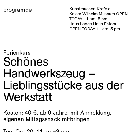
program
de
Kunstmuseen Krefeld
Kaiser Wilhelm Museum
OPEN
TODAY
11
am
–
5
pm
Haus Lange Haus Esters
OPEN TODAY
11
am
–
5
pm
Ferienkurs
Schönes
Handwerkszeug –
Lieblingsstücke aus der
Werkstatt
Kosten: 40 €, ab 9 Jahre, mit
Anmeldung
,
eigenen Mittagssnack mitbringen
Tue
,
Oct
20
,
11
am
–
3
pm