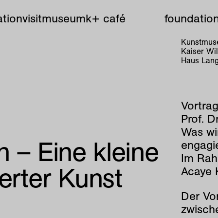
tion
visit
museum
k+ café
foundatio
Kunstmuse
Kaiser W
Haus Lang
Vortra
Prof. D
Was wi
 – Eine kleine
engagi
Im Rah
erter Kunst
Acaye 
Der Vo
zwische