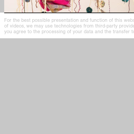
For the best possible presentation and function of this webs
of videos, we may use technologies from third-party providers
you agree to the processing of your data and the transfer t
exhibition on view
Acaye Kerunen
Apoi
Sep
6
Haus Lange