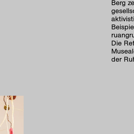
Berg z
gesells
aktivis
Beispi
ruangr
Die Ref
Museal
der Ru