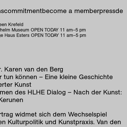
ns
commitment
become a member
press
de
en Krefeld
ilhelm Museum
OPEN TODAY
11
am
–
5
pm
e Haus Esters
OPEN TODAY
11
am
–
5
pm
g
r. Karen van den Berg
r tun können – Eine kleine Geschichte
erter Kunst
men des HLHE Dialog – Nach der Kunst:
Kerunen
rtrag widmet sich dem Wechselspiel
n Kulturpolitik und Kunstpraxis. Van den