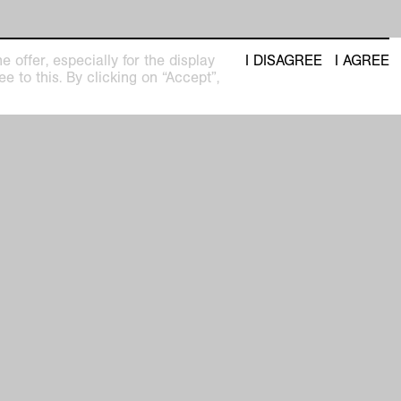
 offer, especially for the display
I DISAGREE
I AGREE
e to this. By clicking on “Accept”,