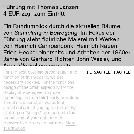
Führung mit Thomas Janzen
4 EUR zzgl. zum Eintritt
Ein Rundumblick durch die aktuellen Räume
von
Sammlung in Bewegung
. Im Fokus der
Führung steht figürliche Malerei mit Werken
von Heinrich Campendonk, Heinrich Nauen,
Erich Heckel einerseits und Arbeiten der 1960er
Jahre von Gerhard Richter, John Wesley und
Andy Warhol andererseits.
For the best possible presentation and
I DISAGREE
I AGREE
function of this website, we use
necessary cookies. For the functional
prev
|
next
design of the offer, especially for the
display of videos, we may use
technologies from third-party providers.
To optimize our offer, we collect
statistical data if you agree to this. By
clicking on “Accept”, you agree to the
processing of your data and the
transfer to our service partners.
More
information
Kunstmuseen Krefeld