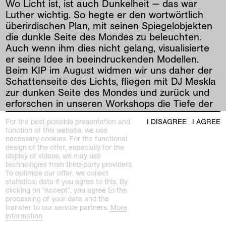
Wo Licht ist, ist auch Dunkelheit — das war
Luther wichtig. So hegte er den wortwörtlich
überirdischen Plan, mit seinen Spiegelobjekten
die dunkle Seite des Mondes zu beleuchten.
Auch wenn ihm dies nicht gelang, visualisierte
er seine Idee in beeindruckenden Modellen.
Beim KIP im August widmen wir uns daher der
Schattenseite des Lichts, fliegen mit DJ Meskla
zur dunken Seite des Mondes und zurück und
erforschen in unseren Workshops die Tiefe der
Materie.
For the best possible presentation and
I DISAGREE
I AGREE
function of this website, we use
„Museum live erleben“, so lautet das Motto
necessary cookies. For the functional
unserer beliebten Veranstaltungsreihe
design of the offer, especially for the
display of videos, we may use
KunstImPuls an jedem ersten Donnerstag im
technologies from third-party providers.
Monat, möglich gemacht durch die
To optimize our offer, we collect
Unterstützung der SWK AG und der Sparkasse
statistical data if you agree to this. By
Krefeld. Erleben Sie spannende Führungen,
clicking on “Accept”, you agree to the
processing of your data and the
kreative Workshops, Live-Musik und mehr und
transfer to our service partners.
More
das alles bei freiem Eintritt.
information