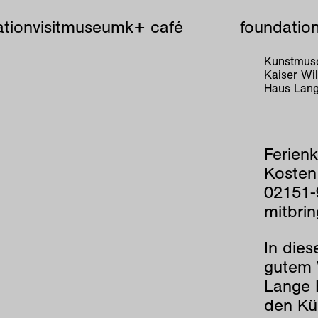
tion
visit
museum
k+ café
foundatio
Kunstmuse
Kaiser W
Haus Lang
Ferien
Kosten:
02151-
mitbri
In dies
gutem 
Lange H
den Kün