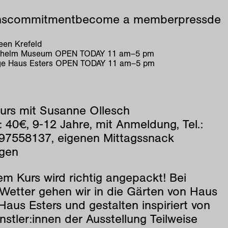
ns
commitment
become a member
press
de
en Krefeld
ilhelm Museum
OPEN TODAY
11
am
–
5
pm
e Haus Esters
OPEN TODAY
11
am
–
5
pm
kurs mit Susanne Ollesch
 40€, 9-12 Jahre, mit
Anmeldung
, Tel.:
97558137, eigenen Mittagssnack
ngen
em Kurs wird richtig angepackt! Bei
Wetter gehen wir in die Gärten von Haus
aus Esters und gestalten inspiriert von
stler:innen der Ausstellung Teilweise