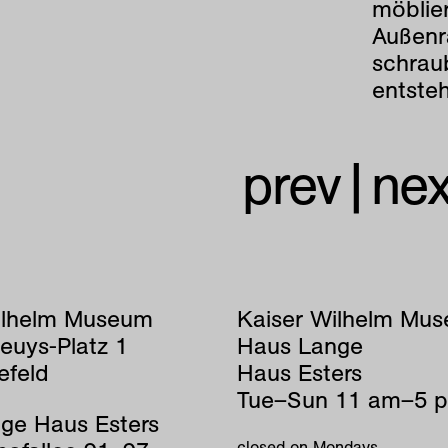
möblier
Außenr
schrau
entste
prev
|
nex
ilhelm Museum
Kaiser Wilhelm Mu
euys-Platz 1
Haus Lange
efeld
Haus Esters
Tue–Sun 11 am–5 
ge Haus Esters
closed on Mondays