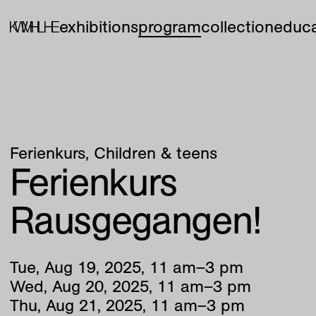
exhibitions
program
collection
educa
Ferienkurs
Children & teens
Ferienkurs
Rausgegangen!
Tue
,
Aug
19
,
2025
,
11
am
–
3
pm
Wed
,
Aug
20
,
2025
,
11
am
–
3
pm
Thu
,
Aug
21
,
2025
,
11
am
–
3
pm