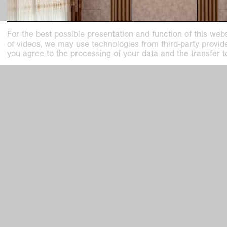
For the best possible presentation and function of this webs
of videos, we may use technologies from third-party providers
you agree to the processing of your data and the transfer t
past exhibition
Gregor Schneider
Welcome
May
4
–
Sep
21
,
2025
Haus Esters
Kunstmuseen Krefeld
Kaiser W
+49 2151 975580
Joseph-B