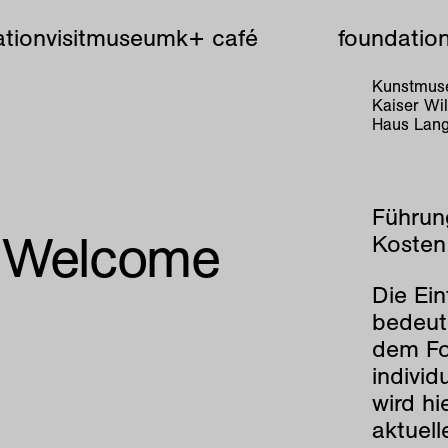
tion
visit
museum
k+ café
foundatio
Kunstmuse
Kaiser W
Haus Lang
Führun
: Welcome
Kosten:
Die Ein
bedeut
dem Fo
individ
wird hi
aktuell