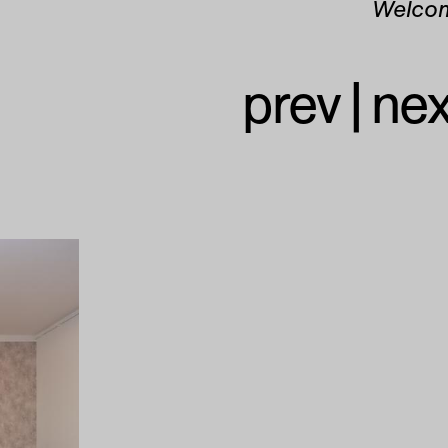
Welco
prev
|
nex