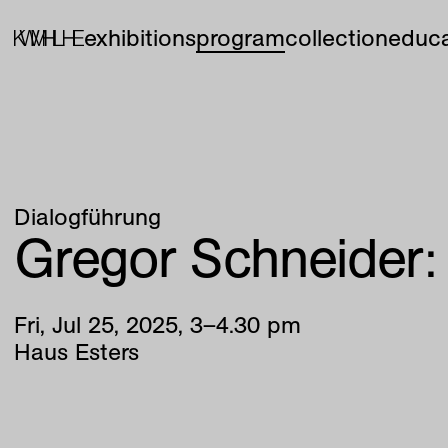
exhibitions
program
collection
educa
Dialogführung
Gregor Schneider
Fri
,
Jul
25
,
2025
,
3
–
4
.
30
pm
Haus Esters