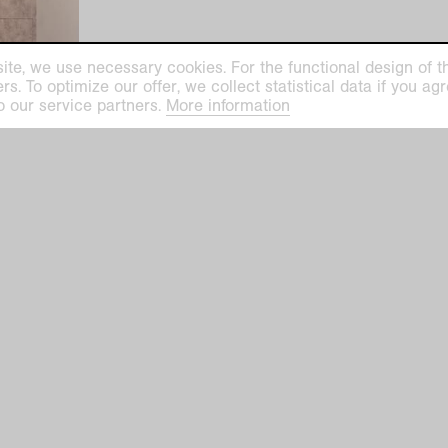
ite, we use necessary cookies. For the functional design of the
. To optimize our offer, we collect statistical data if you agre
o our service partners.
More information
ilhelm Museum
Kaiser Wilhelm Mu
euys-Platz 1
Haus Lange