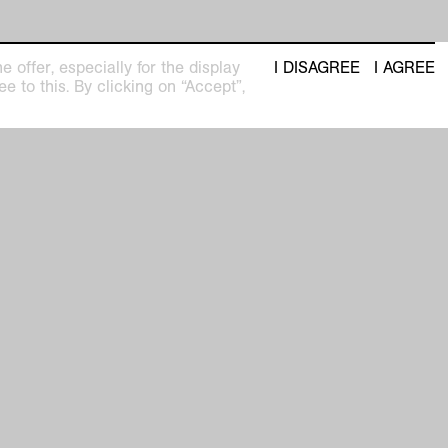
 offer, especially for the display
I DISAGREE
I AGREE
e to this. By clicking on “Accept”,
seum
Newsletter with regular updates about