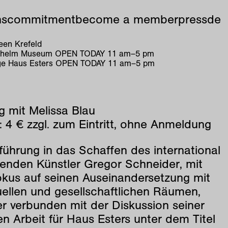
ns
commitment
become a member
press
de
en Krefeld
ilhelm Museum
OPEN TODAY
11
am
–
5
pm
e Haus Esters
OPEN TODAY
11
am
–
5
pm
g mit Melissa Blau
 4 € zzgl. zum Eintritt, ohne Anmeldung
führung in das Schaffen des international
enden Künstler Gregor Schneider, mit
kus auf seinen Auseinandersetzung mit
uellen und gesellschaftlichen Räumen,
er verbunden mit der Diskussion seiner
en Arbeit für Haus Esters unter dem Titel