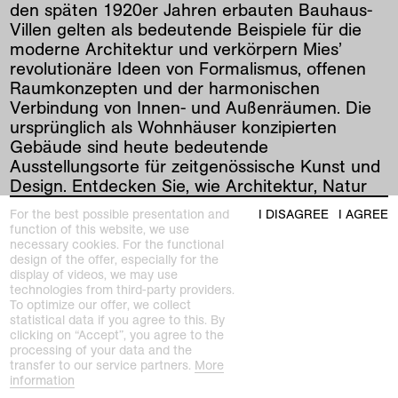
den späten 1920er Jahren erbauten Bauhaus-
Villen gelten als bedeutende Beispiele für die
moderne Architektur und verkörpern Mies’
revolutionäre Ideen von Formalismus, offenen
Raumkonzepten und der harmonischen
Verbindung von Innen- und Außenräumen. Die
ursprünglich als Wohnhäuser konzipierten
Gebäude sind heute bedeutende
Ausstellungsorte für zeitgenössische Kunst und
Design. Entdecken Sie, wie Architektur, Natur
und Kunst hier auf einzigartige Weise
For the best possible presentation and
I DISAGREE
I AGREE
miteinander in Dialog treten.
function of this website, we use
necessary cookies. For the functional
design of the offer, especially for the
display of videos, we may use
prev
|
next
technologies from third-party providers.
To optimize our offer, we collect
statistical data if you agree to this. By
clicking on “Accept”, you agree to the
processing of your data and the
transfer to our service partners.
More
information