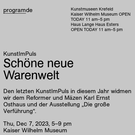
program
de
Kunstmuseen Krefeld
Kaiser Wilhelm Museum
OPEN
TODAY
11
am
–
5
pm
Haus Lange Haus Esters
OPEN TODAY
11
am
–
5
pm
KunstImPuls
Schöne neue
Warenwelt
Den letzten KunstImPuls in diesem Jahr widmen
wir dem Reformer und Mäzen Karl Ernst
Osthaus und der Ausstellung „Die große
Verführung“.
Thu
,
Dec
7
,
2023
,
5
–
9
pm
Kaiser Wilhelm Museum