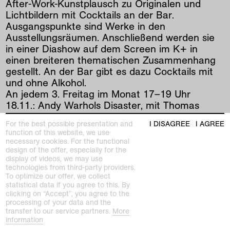
After-Work-Kunstplausch zu Originalen und
Lichtbildern mit Cocktails an der Bar.
Ausgangspunkte sind Werke in den
Ausstellungsräumen. Anschließend werden sie
in einer Diashow auf dem Screen im K+ in
einen breiteren thematischen Zusammenhang
gestellt. An der Bar gibt es dazu Cocktails mit
und ohne Alkohol.
An jedem 3. Freitag im Monat 17–19 Uhr
18.11.: Andy Warhols Disaster, mit Thomas
Janzen
For the best possible presentation and
I DISAGREE
I AGREE
16.12.: Peter Ghyczy–Kunststoff erobert den
function of this website, we use
Alltag, mit Katia Baudin
necessary cookies. For the functional
20.01.: Die Gruppe Zero und das Immaterielle,
design of the offer, especially for the
display of videos, we may use
mit Amelie Gappa
technologies from third-party providers.
17.02.: Natur und Politik–Systeme in der Kunst
To optimize our offer, we collect
von Hans Haacke, mit Juliane Duft
statistical data if you agree to this. By
clicking on “Accept”, you agree to the
processing of your data and the
transfer to our service partners.
More
prev
|
next
information