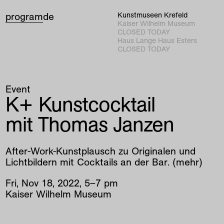
program
de
Kunstmuseen Krefeld
Kaiser Wilhelm Museum
CLOSED TODAY
Haus Lange Haus Esters
CLOSED TODAY
Event
K+ Kunstcocktail
mit Thomas Janzen
After-Work-Kunstplausch zu Originalen und
Lichtbildern mit Cocktails an der Bar. (mehr)
Fri
,
Nov
18
,
2022
,
5
–
7
pm
Kaiser Wilhelm Museum