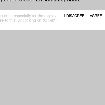
 offer, especially for the display
I DISAGREE
I AGREE
e to this. By clicking on “Accept”,
t
seum