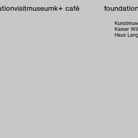
tion
visit
museum
k+ café
foundatio
Kunstmuse
Kaiser W
Haus Lang