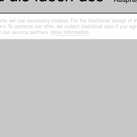
ite, we use necessary cookies. For the functional design of the
. To optimize our offer, we collect statistical data if you agre
o our service partners.
More information
prev
|
nex
ilhelm Museum
Kaiser Wilhelm Mu