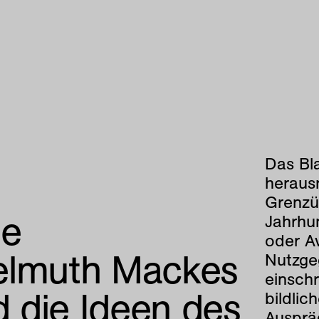
Das Bl
heraus
Grenzu
ne
Jahrhu
oder Av
 Helmuth Mackes
Nutzge
einsch
 die Ideen des
bildlic
Auspra