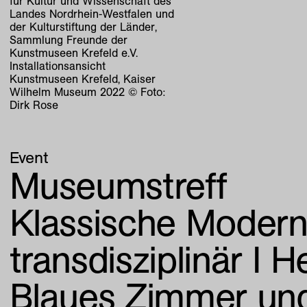
für Kultur und Wissenschaft des
Landes Nordrhein-Westfalen und
der Kulturstiftung der Länder,
Sammlung Freunde der
Kunstmuseen Krefeld e.V.
Installationsansicht
Kunstmuseen Krefeld, Kaiser
Wilhelm Museum 2022 © Foto:
Dirk Rose
Event
Museumstreff
Klassische Moder
transdisziplinär I
Blaues Zimmer und