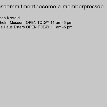
ns
commitment
become a member
press
de
en Krefeld
ilhelm Museum
OPEN TODAY
11
am
–
5
pm
e Haus Esters
OPEN TODAY
11
am
–
5
pm