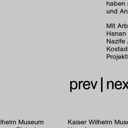
haben s
und Ans
Mit Ar
Hanan 
Nazife
Kostad
Projekt
prev
|
nex
ilhelm Museum
Kaiser Wilhelm Mu