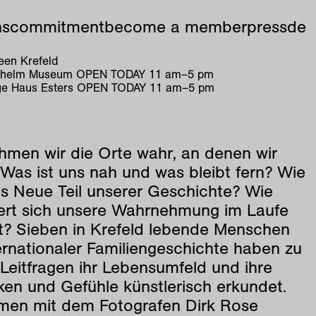
ns
commitment
become a member
press
de
en Krefeld
ilhelm Museum
OPEN TODAY
11
am
–
5
pm
e Haus Esters
OPEN TODAY
11
am
–
5
pm
hmen wir die Orte wahr, an denen wir
Was ist uns nah und was bleibt fern? Wie
as Neue Teil unserer Geschichte? Wie
ert sich unsere Wahrnehmung im Laufe
it? Sieben in Krefeld lebende Menschen
ernationaler Familiengeschichte haben zu
Leitfragen ihr Lebensumfeld und ihre
en und Gefühle künstlerisch erkundet.
en mit dem Fotografen Dirk Rose