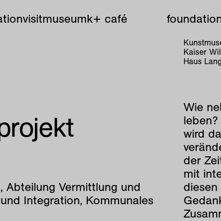
tion
visit
museum
k+ café
foundatio
Kunstmuse
Kaiser W
Haus Lang
Wie ne
projekt
leben? 
wird d
veränd
der Ze
mit int
, Abteilung Vermittlung und
diesen 
 und Integration, Kommunales
Gedank
Zusamm