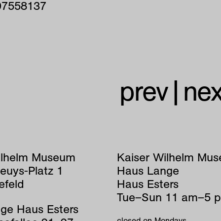
97558137
prev
|
nex
ilhelm Museum
Kaiser Wilhelm Mu
euys-Platz 1
Haus Lange
efeld
Haus Esters
Tue–Sun 11 am–5 
ge Haus Esters
closed on Mondays