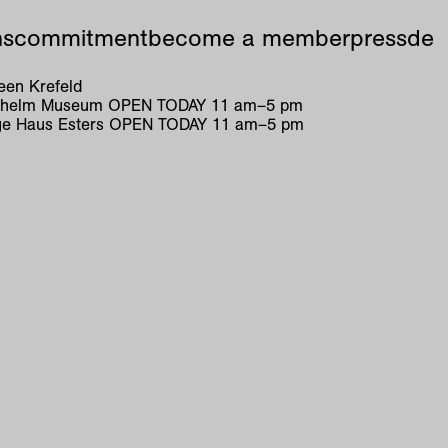
ns
commitment
become a member
press
de
en Krefeld
ilhelm Museum
OPEN TODAY
11
am
–
5
pm
e Haus Esters
OPEN TODAY
11
am
–
5
pm