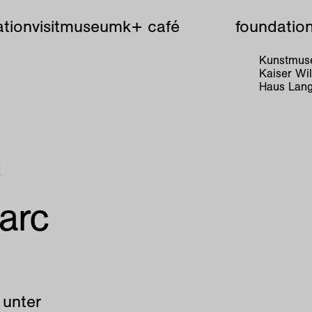
tion
visit
museum
k+ café
foundatio
Kunstmuse
Kaiser W
Haus Lang
arc
 unter