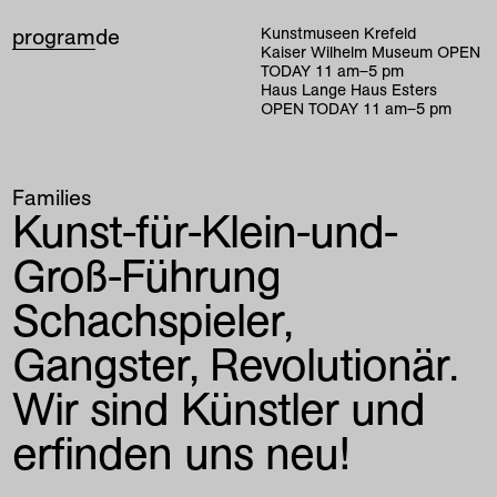
program
de
Kunstmuseen Krefeld
Kaiser Wilhelm Museum
OPEN
TODAY
11
am
–
5
pm
Haus Lange Haus Esters
OPEN TODAY
11
am
–
5
pm
Families
Kunst-für-Klein-und-
Groß-Führung
Schachspieler,
Gangster, Revolutionär.
Wir sind Künstler und
erfinden uns neu!