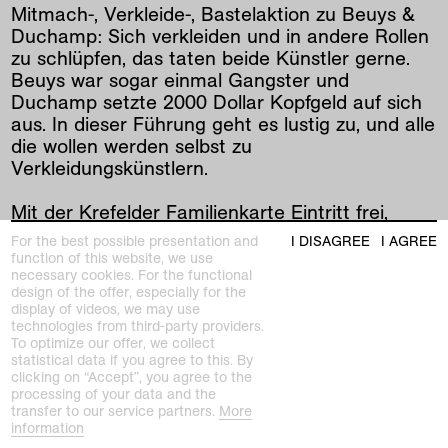
Mitmach-, Verkleide-, Bastelaktion zu Beuys &
Duchamp: Sich verkleiden und in andere Rollen
zu schlüpfen, das taten beide Künstler gerne.
Beuys war sogar einmal Gangster und
Duchamp setzte 2000 Dollar Kopfgeld auf sich
aus. In dieser Führung geht es lustig zu, und alle
die wollen werden selbst zu
Verkleidungskünstlern.
Mit der Krefelder Familienkarte Eintritt frei,
Anmeldng möglich unter
For the best possible presentation and
I DISAGREE
I AGREE
servicekunstmuseen@krefeld.de oder 02151-
function of this website, we use
necessary cookies. For the functional
97558137
design of the offer, especially for the
display of videos, we may use
Sat
,
Dec
4
,
2021
,
2
–
3
.
30
pm
technologies from third-party providers.
Kaiser Wilhelm Museum
To optimize our offer, we collect
statistical data if you agree to this. By
clicking on “Accept”, you agree to the
processing of your data and the
prev
|
next
transfer to our service partners.
More
information