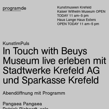
program
de
Kunstmuseen Krefeld
Kaiser Wilhelm Museum
OPEN
TODAY
11
am
–
5
pm
Haus Lange Haus Esters
OPEN TODAY
11
am
–
5
pm
KunstImPuls
In Touch with Beuys
Museum live erleben mit
Stadtwerke Krefeld AG
und Sparkasse Krefeld
Abendöffnung mit Programm
Pangaea Pangaea