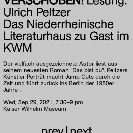
VERSCHOBEN!
Lesung:
Ulrich Peltzer
Das Niederrheinische
Literaturhaus zu Gast im
KWM
Der vielfach ausgezeichnete Autor liest aus
seinem neuesten Roman "Das bist du". Peltzers
Künstler-Porträt macht Jump-Cuts durch die
Zeit und führt zurück ins Berlin der 1980er
Jahre .
Wed
,
Sep
29
,
2021
,
7
.
30
–
9
pm
Kaiser Wilhelm Museum
prev
|
next