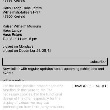
collection
47798 Krefeld
education
Haus Lange Haus Esters
Wilhelmshofallee 91–97
47800 Krefeld
visit
Kaiser Wilhelm Museum
museum
Haus Lange
Haus Esters
k+ café
Tue–Sun 11 am–5 pm
closed on Mondays
foundations
closed on December 24, 25, 31
commitment
become a member
Newsletter with regular updates about upcoming exhibitions and
events
press
privacy policy
imprint
For the best possible presentation and
I DISAGREE
I AGREE
facebook
function of this website, we use
instagram
necessary cookies. For the functional
youtube
design of the offer, especially for the
display of videos, we may use
Anders Wohnen
technologies from third-party providers.