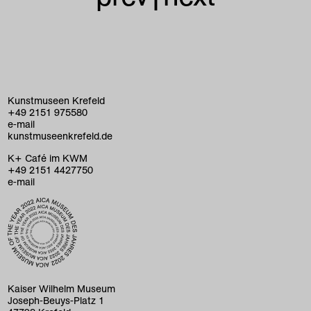
Kunstmuseen Krefeld
+49 2151 975580
e-mail
kunstmuseenkrefeld.de
K+ Café im KWM
+49 2151 4427750
e-mail
home
exhibitions
program
Kaiser Wilhelm Museum
Joseph-Beuys-Platz 1