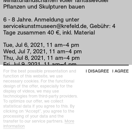
Miniaturlandschaften voller fantasievoller
Pflanzen und Skulpturen bauen
6 - 8 Jahre. Anmeldung unter
servicekunstmuseen@krefeld.de, Gebühr: 4
Tage zusammen 40 €, inkl. Material
Tue
,
Jul
6
,
2021
,
11
am
–
4
pm
Wed
,
Jul
7
,
2021
,
11
am
–
4
pm
Thu
,
Jul
8
,
2021
,
11
am
–
4
pm
Fri
,
Jul
9
,
2021
,
11
am
–
4
pm
Haus Lange
For the best possible presentation and
I DISAGREE
I AGREE
function of this website, we use
necessary cookies. For the functional
design of the offer, especially for the
prev
|
next
display of videos, we may use
technologies from third-party providers.
To optimize our offer, we collect
statistical data if you agree to this. By
clicking on “Accept”, you agree to the
processing of your data and the
transfer to our service partners.
More
information