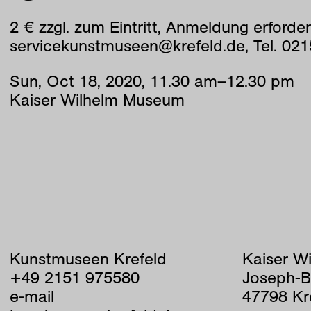
2 € zzgl. zum Eintritt, Anmeldung erforder
servicekunstmuseen@krefeld.de, Tel. 02
Sun
,
Oct
18
,
2020
,
11
.
30
am
–
12
.
30
pm
Kaiser Wilhelm Museum
Kunstmuseen Krefeld
Kaiser W
+49 2151 975580
Joseph-B
e-mail
47798 Kr