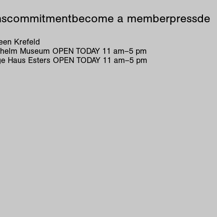
ns
commitment
become a member
press
de
en Krefeld
ilhelm Museum
OPEN TODAY
11
am
–
5
pm
e Haus Esters
OPEN TODAY
11
am
–
5
pm