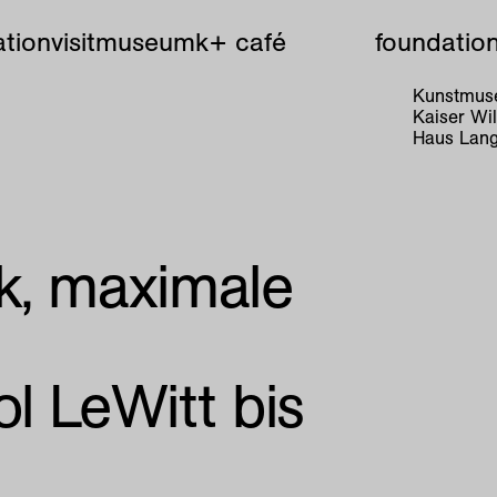
tion
visit
museum
k+ café
foundatio
Kunstmuse
Kaiser W
Haus Lang
k, maximale
l LeWitt bis