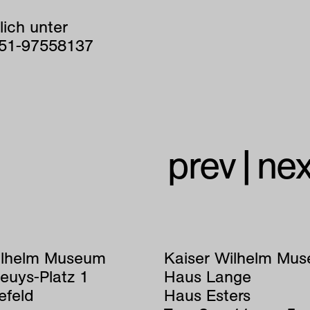
lich unter
151-97558137
prev
|
nex
ilhelm Museum
Kaiser Wilhelm Mu
euys-Platz 1
Haus Lange
efeld
Haus Esters