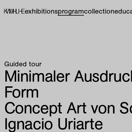
exhibitions
program
collection
educa
Guided tour
Minimaler Ausdruc
Form
Concept Art von So
Ignacio Uriarte