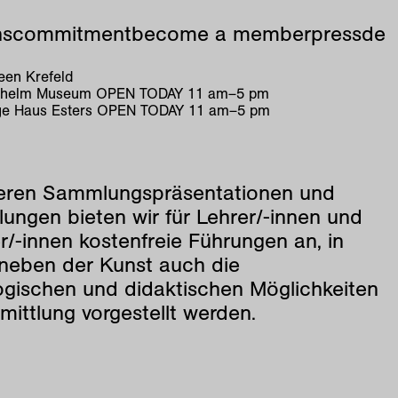
ns
commitment
become a member
press
de
en Krefeld
ilhelm Museum
OPEN TODAY
11
am
–
5
pm
e Haus Esters
OPEN TODAY
11
am
–
5
pm
eren Sammlungspräsentationen und
lungen bieten wir für Lehrer/-innen und
r/-innen kostenfreie Führungen an, in
neben der Kunst auch die
ogischen und didaktischen Möglichkeiten
mittlung vorgestellt werden.