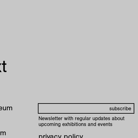
t
seum
Newsletter with regular updates about
upcoming exhibitions and events
pm
privacy policy