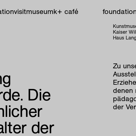
tion
visit
museum
k+ café
foundatio
Kunstmuse
Kaiser W
Haus Lang
Zu uns
ng
Ausstel
Erziehe
rde. Die
denen 
pädag
licher
der Ver
alter der