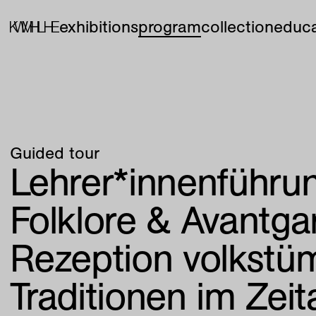
exhibitions
program
collection
educa
Guided tour
Lehrer*innenführu
Folklore & Avantga
Rezeption volkstüm
Traditionen im Zeit